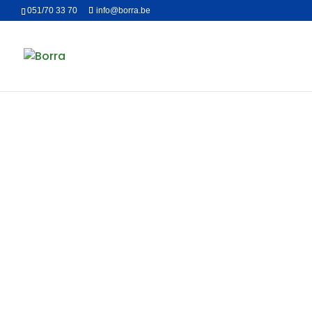
051/70 33 70
info@borra.be
T