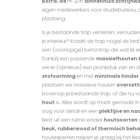
Borra, de
nr. ➀ in
binnenhuis schrijnw
eigen medewerkers voor studiebureau, 
plaatsing.
Is je bestaande trap versleten, verouderd 
je interieur? Kraakt de trap nogal de laat
een (voorlopige) betontrap die wat kil 
Dankzij een passende
massiefhouten 
we er (opnieuw) een pronkstuk van en d
stofvorming
en met
minimale hinder
plaatsen we massieve houten
overzett
bovenop je bestaande trap, of die nu 
hout
is. Alles wordt op maat gemaakt in
oog voor detail en een
piekfijne en n
kiest uit een ruime waaier
houtsoorten
beuk, rubberwood of thermisch beha
houtexperten helpen je graag bij het kieze