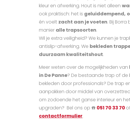
kleur en afwerking. Hout is niet alleen
war
ook praktisch: het is
geluiddempend,
o
én voelt
zacht aan je voeten
. Bij Borr
manier
alle trapsoorten
.
Wil je extra veiligheid? We kunnen je tr
antislip-afwerking. We
bekleden trappe
duurzaam kwaliteitshout
.
Meer weten over de mogelijkheden van
in De Panne
? De bestaande trap of de 
bekleden door professionals? De trap 
aanpakken door middel van overzettred
om zodoende het ganse interieur en het
upgraden? Bel ons op ☎️
051 70 33 70
o
contactformulier
.