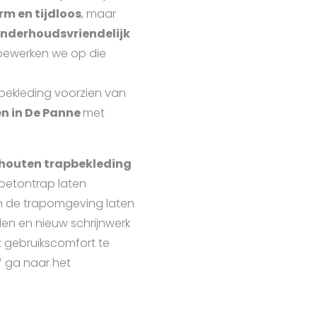
m en tijdloos
, maar
nderhoudsvriendelijk
a bewerken we op die
apbekleding voorzien van
n in De Panne
met
houten trapbekleding
betontrap laten
en de trapomgeving laten
en en nieuw schrijnwerk
 gebruikscomfort te
f ga naar het