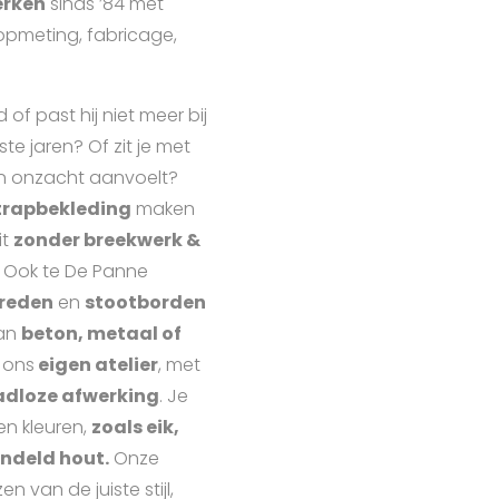
erken
sinds ’84 met
opmeting, fabricage,
of past hij niet meer bij
ste jaren? Of zit je met
en onzacht aanvoelt?
trapbekleding
maken
it
zonder breekwerk &
. Ook te De Panne
reden
en
stootborden
van
beton, metaal of
 ons
eigen atelier
, met
aadloze afwerking
. Je
en kleuren,
zoals eik,
ndeld hout.
Onze
n van de juiste stijl,