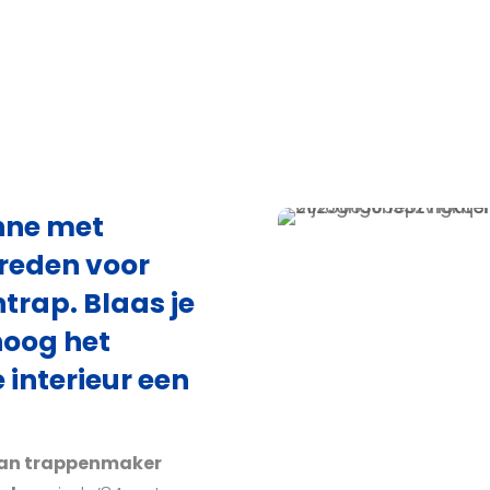
"
nne met
reden voor
trap. Blaas je
hoog het
 interieur een
van trappenmaker