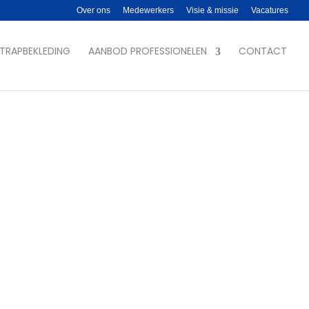
Over ons
Medewerkers
Visie & missie
Vacatures
TRAPBEKLEDING
AANBOD PROFESSIONELEN
CONTACT
NE